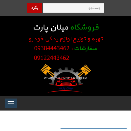
بگرد
فروشگاه
میلان پارت
تهیه و توزیع لوازم یدکی خودرو
سفارشات
: 09384443462
09122443462
Toggle
igation