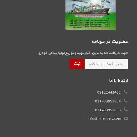
عضویت در خبرنامه
جهت دریافت جدیدترین اخبار تهیه و توزیع لوازم یدکی خودرو
ارتباط با ما
09122443462
021-33951804
021-33951803
info@milanpart.com