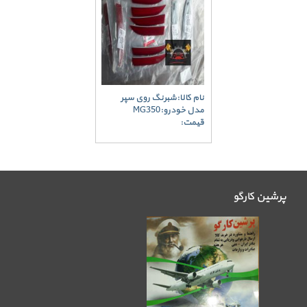
نام کالا:شبرنگ روی سپر
مدل خودرو:MG350
قیمت:
پرشین کارگو