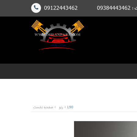
091224
L90
رنو
صفحه نخست