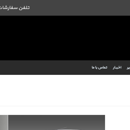
تلفن سفارشات : 09384443462 43462
یر
اخـبــار
تماس با ما