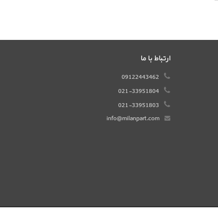
ارتباط با ما
09122443462
021-33951804
021-33951803
info@milanpart.com
Copyright @ 2026 کلیه حقوق سایت متعلق به فروشگاه میلان پارت می باشد