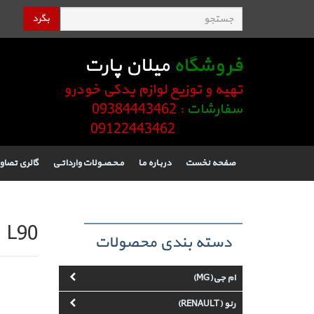
بگرد
فروشگاه
میلان پارت
تهیه و توزیع لوازم یدکی خودرو
سفارشات
: 09384443462
09122443462
صفحه نخست
دربـاره مـا
مـحـصـولات وارداتـی
گالری تصاو
L90
دسته بندی محصولات
ام جی(MG)
رنو (RENAULT)