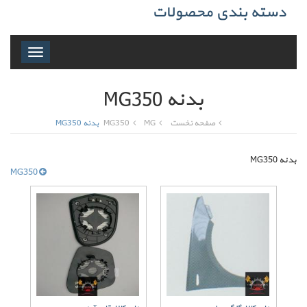
دسته بندی محصولات
Toggle
navigation
بدنه MG350
صفحه نخست
MG
MG350
بدنه MG350
بدنه MG350
MG350