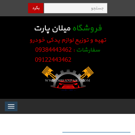
بگرد
فروشگاه
میلان پارت
تهیه و توزیع لوازم یدکی خودرو
سفارشات
: 09384443462
09122443462
Toggle
igation