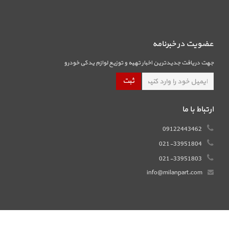
عضویت در خبرنامه
جهت دریافت جدیدترین اخبار تهیه و توزیع لوازم یدکی خودرو
ارتباط با ما
09122443462
021-33951804
021-33951803
info@milanpart.com
طراحی و بهینه سازی سایت توسط
ساناتک
Copyright @ 2026 کلیه حقوق سایت