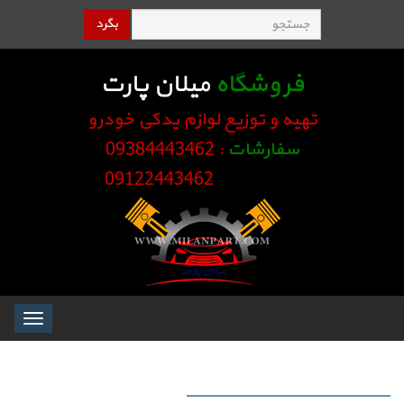
بگرد
فروشگاه
میلان پارت
تهیه و توزیع لوازم یدکی خودرو
سفارشات
: 09384443462
09122443462
Toggle
igation