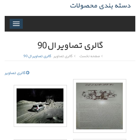
دسته بندی محصولات
Toggle
navigation
گالری تصاویر ال90
صفحه نخست
گالری تصاویر
گالری تصاویر ال90
گالری تصاویر