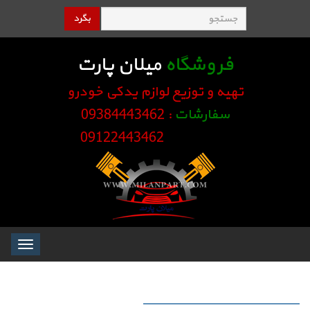
بگرد
فروشگاه
میلان پارت
تهیه و توزیع لوازم یدکی خودرو
سفارشات
: 09384443462
09122443462
Toggle
igation