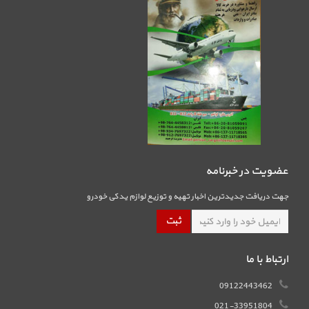
عضویت در خبرنامه
جهت دریافت جدیدترین اخبار تهیه و توزیع لوازم یدکی خودرو
ارتباط با ما
09122443462
021-33951804