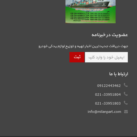
عضویت در خبرنامه
جهت دریافت جدیدترین اخبار تهیه و توزیع لوازم یدکی خودرو
ارتباط با ما
09122443462
021-33951804
021-33951803
info@milanpart.com