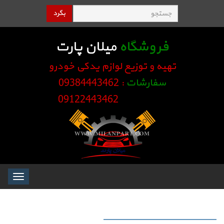
بگرد
فروشگاه
میلان پارت
تهیه و توزیع لوازم یدکی خودرو
سفارشات
: 09384443462
09122443462
Toggle
igation