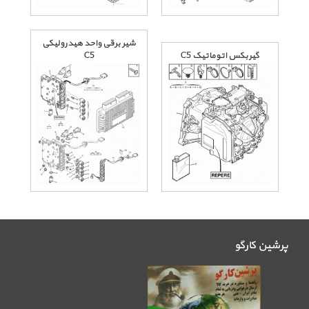
شیر برقی واحد هیدرولیکی
گیربکس اتوماتیک C5
C5
پرشین کارگو