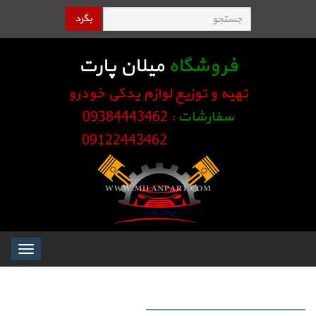
بگرد
فروشگاه
میلان پارت
تهیه و توزیع لوازم یدکی خودرو
سفارشات
: 09384443462
09122443462
Toggle
igation