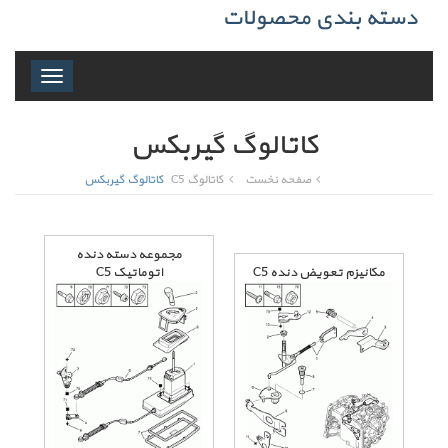
دسته بندی محصولات
Toggle
navigation
کاتالوگ گیربکس
صفحه نخست
کاتالوگ C5
کاتالوگ گیربکس
مجموعه دسته دنده
مکانیزم تعویض دنده C5
اتوماتیک C5