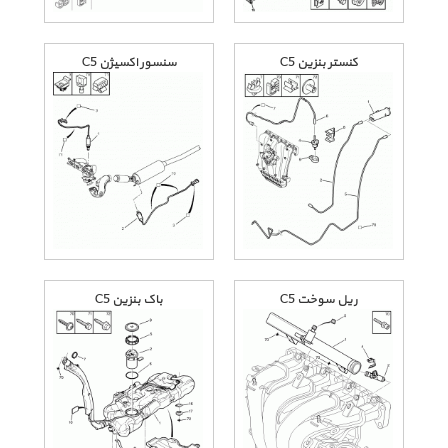
کنستر بنزین C5
سنسور اکسیژن C5
ریل سوخت C5
باک بنزین C5