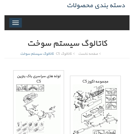
دسته بندی محصولات
Toggle
navigation
کاتالوگ سیستم سوخت
صفحه نخست
کاتالوگ C5
کاتالوگ سیستم سوخت
لوله های سراسری باک بنزین
مجموعه اگزوز C5
C5