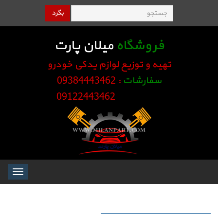
بگرد
فروشگاه
میلان پارت
تهیه و توزیع لوازم یدکی خودرو
سفارشات
: 09384443462
09122443462
Toggle
igation