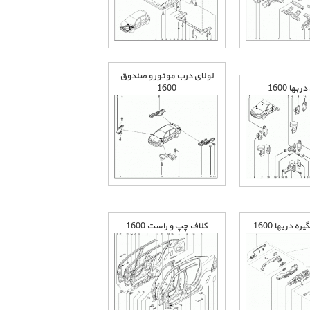
لولای درب موتور و صندوق
بها 1600
1600
 دربها 1600
کلاف چپ و راست 1600