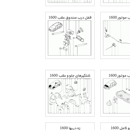
وتور 1600
قفل درب صندوق عقب 1600
موتور 1600
شلگیرهای جلو و عقب 1600
کامل 1600
زه دربها 1600