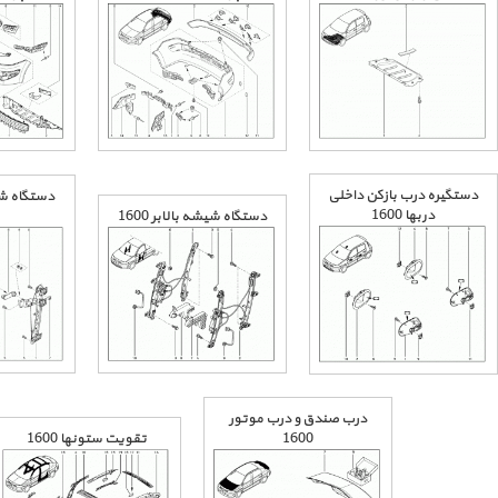
دستگیره درب بازکن داخلی
دستگاه شی
دربها 1600
دستگاه شیشه بالابر 1600
درب صندق و درب موتور
1600
تقویت ستونها 1600