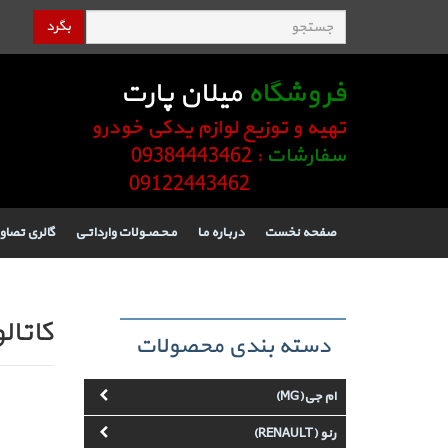
بگرد
فروشگاه
میلان پارت
تهیه و توزیع لوازم یدکی خودرو
سفارشات
: 09384443462
09122443462
صفحه نخست
دربـاره مـا
مـحـصـولات وارداتـی
گالری تصاو
کاتال
دسته بندی محصولات
ام جی(MG)
رنو (RENAULT)