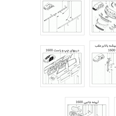
شه بالابر عقب
1600
دربهای چپ و راست 1600
آیینه جانبی 1600