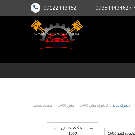
091224
کاتالوگ بدنه
کاتالوگ مگان 1600
مگان 1600
صفحه نخست
مجموعه گلگیر داخلی عقب
 و کلید 1600
1600