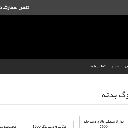
تلفن سفارشات : 09384443462 43462
یر
اخـبــار
تماس با ما
وگ بدنه
نوار لاستیکی بالای درب جلو
1600
مکانیزم درب باک 1600
مجموعه سوئیچ