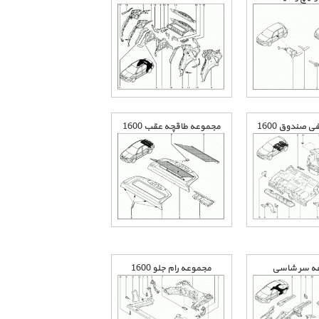
 صندوق 1600
مجموعه طاقچه عقب 1600
ه سر شاسی
مجموعه رام جلو 1600