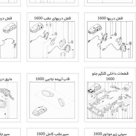
قفل دربها 1600
قفل درب م
قفل دربهای عقب 1600
قطعات داخلی گلگیر جلو
عایق درب 
1600
قاب آیینه جانبی 1600
سینی زیر موتور 1600
سپر عقب کامل 1600
سپر جلو 