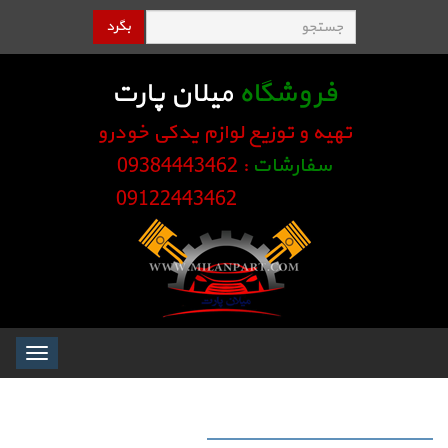
بگرد
فروشگاه
میلان پارت
تهیه و توزیع لوازم یدکی خودرو
سفارشات
: 09384443462
09122443462
Toggle
igation