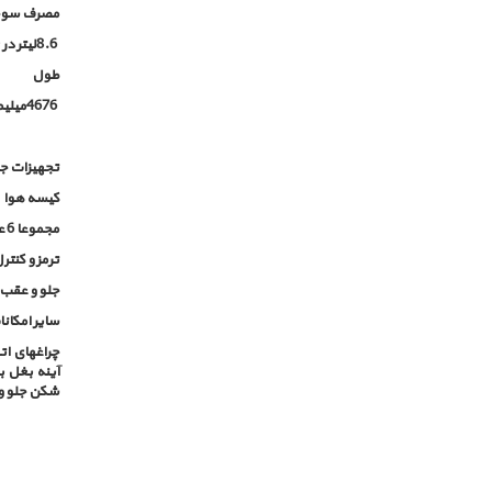
مصرف سو
8.6
لیتر در 100 کیلومتر به صورت ترکیبی
طول
4676
میلیم
تجهیزات جا
کیسه هوا
مجموعا 6 عدد - 7 عدد در مدل اتوماتیک
ترمز و کنتر
جلو و عقب
سایر امکان
چراغهای ات
آینه بغل 
شکن جلو و