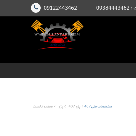
091224
مشخصات فنی407
پژو 407
پژو
صفحه نخست