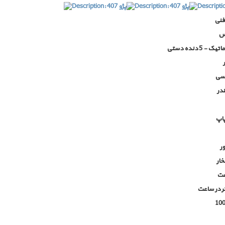
نی
کس
- 5 دنده دستی
سی
در
اپ
ر
ار
عت
ر در ساعت