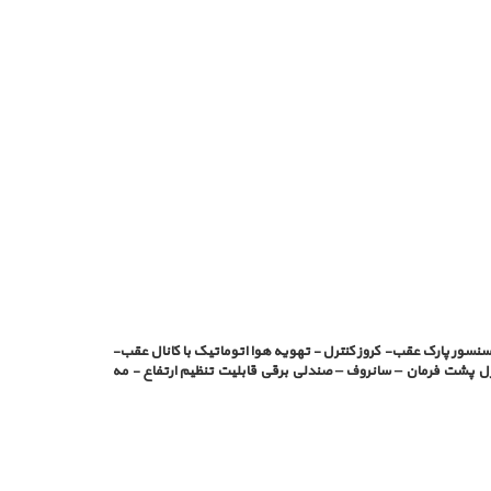
 سنسور پارک عقب- کروز کنترل
-
تهویه هوا اتوماتیک با کانال عقب-
ترل پشت فرمان – سانروف
–
صندلی برقی قابلیت تنظیم ارتفاع - مه