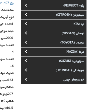
پژو (PEUGEOT)
مشخصات ف
سیتروئن (CITROEN)
نوع گیرب
کیا (KIA)
4
دنده اتوماتیک 
حجم موتور
نیسان (NISSAN)
2000
سی 
تویوتا (TOYOTA)
تعداد سیلن
مزدا (MAZDA)
4
تعداد سوپ
سوزوکی (SUZUKI)
16
هیوندای (HYUNDAI)
قدرت موتو
خودروهای چینی
143
اسب بخ
حداکثر سر
207
کیلومت
شتاب 0 تا 100
10.5
ثانیه