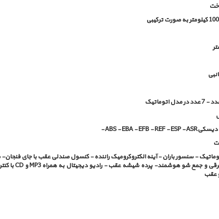
خت
تر
نبی
ل
 دیسکی
- ABS - EBA - EFB - REF - ESP - ASR
ات
وماتیک - سنسور باران - آینه الکتروکرومیک راننده - کنسول صندلی عقب با جای فنجان-
برقی و جمع شو هوشمند- پرده شیشه عقب - رادیو دیجیتال به همراه
MP3
و
CD
با کن
 عقب