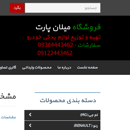
بگرد
فروشگاه
میلان پارت
تهیه و توزیع لوازم یدکی خودرو
سفارشات
: 09384443462
09122443462
صفحه نخست
دربـاره مـا
مـحـصـولات وارداتـی
گالری تصاو
مشخصا
دسته بندی محصولات
ام جی(MG)
مشخصات فنی 
رنو (RENAULT)