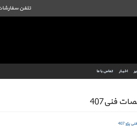
تلفن سفارشات : 09384443462 43462
یر
اخـبــار
تماس با ما
ت فنی407
پژو 407