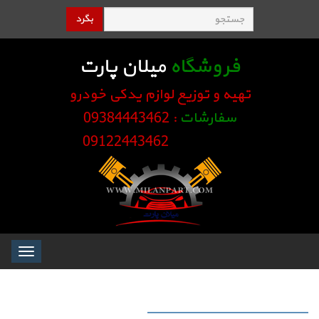
بگرد
فروشگاه
میلان پارت
تهیه و توزیع لوازم یدکی خودرو
سفارشات
: 09384443462
09122443462
Toggle
igation