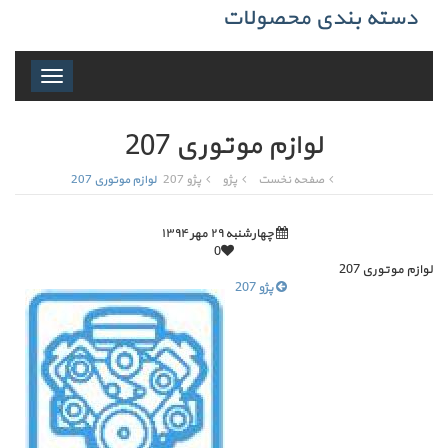
دسته بندی محصولات
Toggle
navigation
لوازم موتوری 207
صفحه نخست
پژو
پژو 207
لوازم موتوری 207
چهارشنبه ۲۹ مهر ۱۳۹۴
0
لوازم موتوری 207
پژو 207