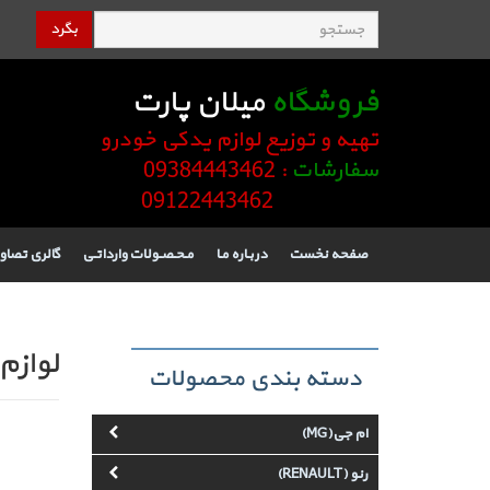
بگرد
فروشگاه
میلان پارت
تهیه و توزیع لوازم یدکی خودرو
سفارشات
: 09384443462
09122443462
صفحه نخست
دربـاره مـا
مـحـصـولات وارداتـی
گالری تصاو
لوازم
دسته بندی محصولات
ام جی(MG)
رنو (RENAULT)