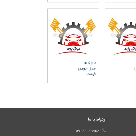
نام کالا:
:
مدل خودرو:
قیمت:
ارتباط با ما
09122443462