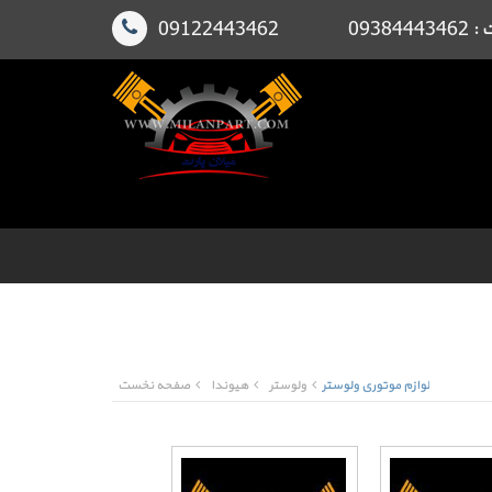
091224
لوازم موتوری ولوستر
ولوستر
هیوندا
صفحه نخست