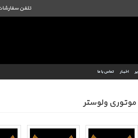
تلفن سفارشات : 09384443462 43462
یر
اخـبــار
تماس با ما
 موتوری ولوستر