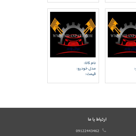
نام کالا:
:
مدل خودرو:
قیمت:
ارتباط با ما
09122443462