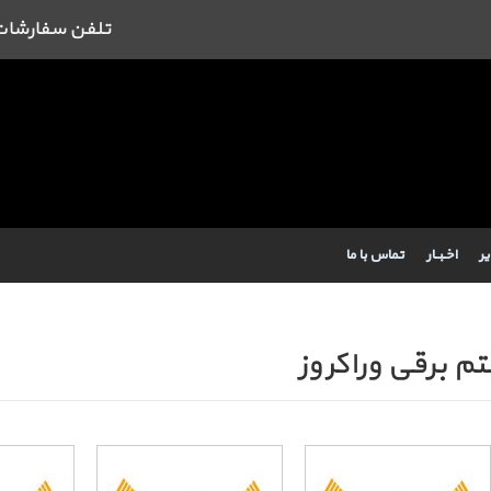
تلفن سفارشات : 09384443462 43462
یر
اخـبــار
تماس با ما
 برقی وراکروز