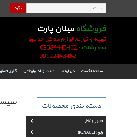
بگرد
فروشگاه
میلان پارت
تهیه و توزیع لوازم یدکی خودرو
سفارشات
: 09384443462
09122443462
صفحه نخست
دربـاره مـا
مـحـصـولات وارداتـی
گالری تصاو
سیستم
دسته بندی محصولات
ام جی(MG)
رنو (RENAULT)