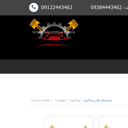
091224
سیستم برقی وراکروز
وراکروز
هیوندا
صفحه نخست