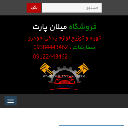
بگرد
فروشگاه
میلان پارت
تهیه و توزیع لوازم یدکی خودرو
سفارشات
: 09384443462
09122443462
Toggle
igation