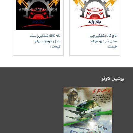
نام کالا:شلگیر چپ
نام کالا:شلگیر راست
مدل خودرو:میتو
مدل خودرو:میتو
قیمت:
قیمت:
پرشین کارگو