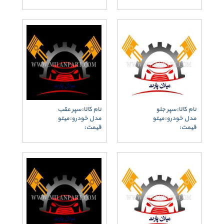
نام کالا:سپر جلو
نام کالا:سپر عقب
مدل خودرو:میتو
مدل خودرو:میتو
قیمت:
قیمت: