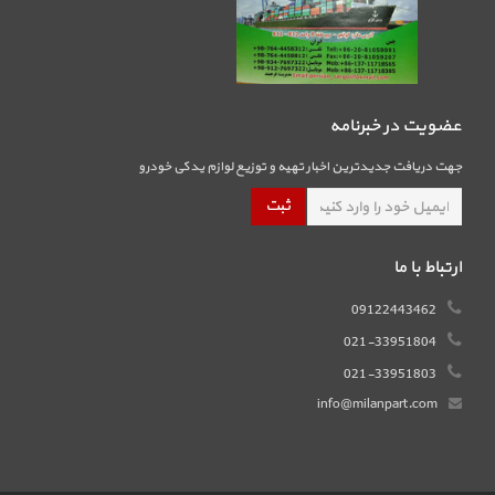
عضویت در خبرنامه
جهت دریافت جدیدترین اخبار تهیه و توزیع لوازم یدکی خودرو
ارتباط با ما
09122443462
021-33951804
021-33951803
info@milanpart.com