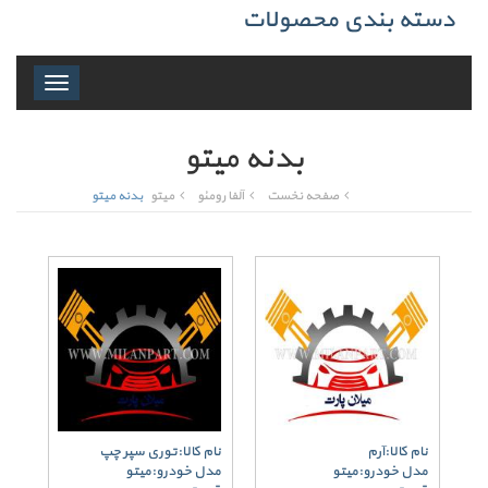
دسته بندی محصولات
Toggle
navigation
بدنه میتو
صفحه نخست
آلفا رومئو
میتو
بدنه میتو
نام کالا:آرم
نام کالا:توری سپر چپ
مدل خودرو:میتو
مدل خودرو:میتو