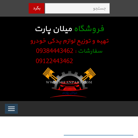
بگرد
فروشگاه
میلان پارت
تهیه و توزیع لوازم یدکی خودرو
سفارشات
: 09384443462
09122443462
Toggle
igation