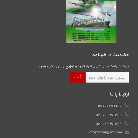
عضویت در خبرنامه
جهت دریافت جدیدترین اخبار تهیه و توزیع لوازم یدکی خودرو
ارتباط با ما
09122443462
021-33951804
021-33951803
info@milanpart.com