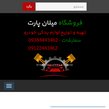
بگرد
فروشگاه
میلان پارت
تهیه و توزیع لوازم یدکی خودرو
سفارشات
: 09384443462
09122443462
Toggle
igation