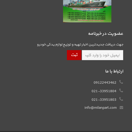
عضویت در خبرنامه
جهت دریافت جدیدترین اخبار تهیه و توزیع لوازم یدکی خودرو
ارتباط با ما
09122443462
021-33951804
021-33951803
info@milanpart.com