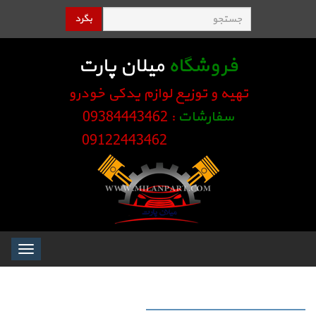
بگرد
فروشگاه
میلان پارت
تهیه و توزیع لوازم یدکی خودرو
سفارشات
: 09384443462
09122443462
Toggle
igation