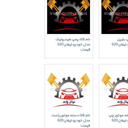
پ بنزین
نام کالا:پمپ هیدرولیک
یفان620
مدل خودرو:لیفان620
قیمت:
سته موتور چپ
نام کالا:دسته موتور راست
یفان620
مدل خودرو:لیفان620
قیمت: