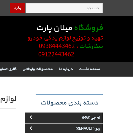
بگرد
فروشگاه
میلان پارت
تهیه و توزیع لوازم یدکی خودرو
سفارشات
: 09384443462
09122443462
صفحه نخست
دربـاره مـا
مـحـصـولات وارداتـی
گالری تصاو
لوازم 
دسته بندی محصولات
ام جی(MG)
رنو (RENAULT)