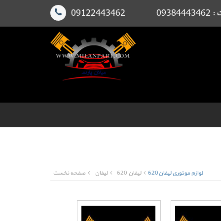
091224
لوازم موتوری لیفان620
لیفان 620
لیفان
صفحه نخست