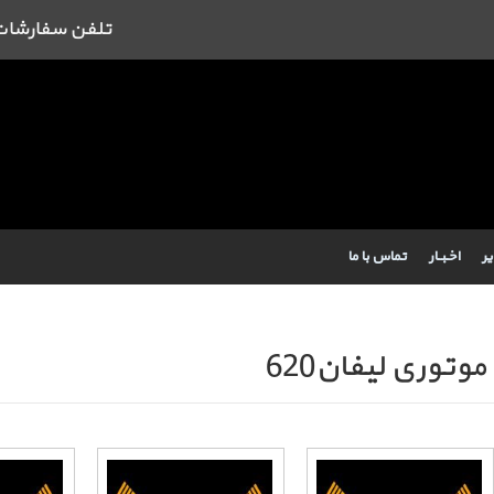
تلفن سفارشات : 09384443462 43462
یر
اخـبــار
تماس با ما
موتوری لیفان620