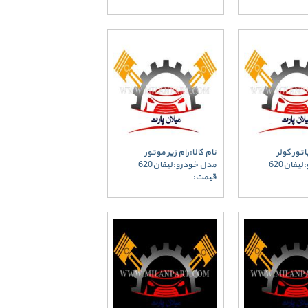
اتور کولر
نام کالا:رام زیر موتور
یفان620
مدل خودرو:لیفان620
قیمت: