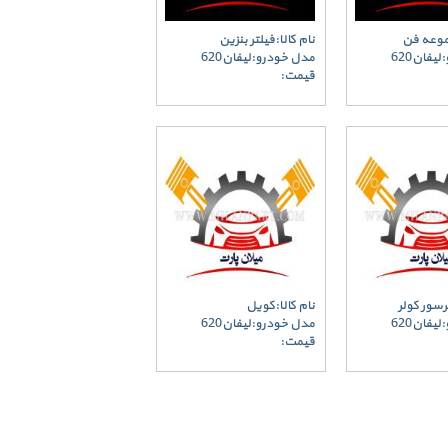
جموعه فن
نام کالا:فیلتر بنزین
یفان620
مدل خودرو:لیفان620
قیمت:
رسور کولر
نام کالا:کویل
یفان620
مدل خودرو:لیفان620
قیمت: