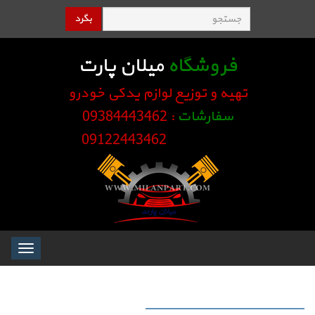
بگرد
فروشگاه
میلان پارت
تهیه و توزیع لوازم یدکی خودرو
سفارشات
: 09384443462
09122443462
Toggle
igation