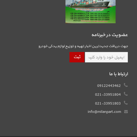
عضویت در خبرنامه
جهت دریافت جدیدترین اخبار تهیه و توزیع لوازم یدکی خودرو
ارتباط با ما
09122443462
021-33951804
021-33951803
info@milanpart.com