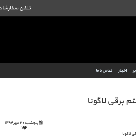
تلفن سفارشات : 09384443462 43462
یر
اخـبــار
تماس با ما
 برقی لاگونا
پنجشنبه ۳۰ مهر ۱۳۹۴
0
 لاگونا