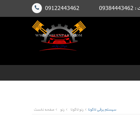
091224
سیستم برقی لاگونا
رنو لاگونا
رنو
صفحه نخست