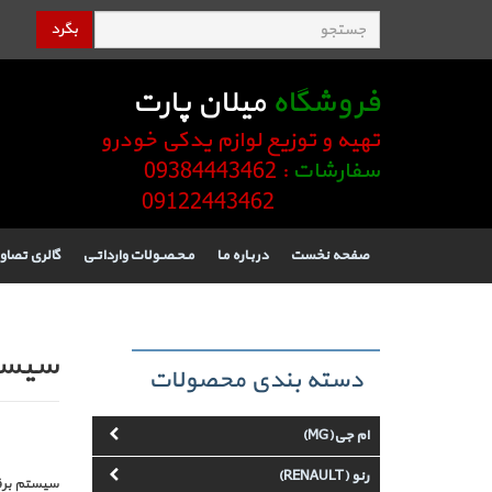
بگرد
فروشگاه
میلان پارت
تهیه و توزیع لوازم یدکی خودرو
سفارشات
: 09384443462
09122443462
صفحه نخست
دربـاره مـا
مـحـصـولات وارداتـی
گالری تصاو
سیستم
دسته بندی محصولات
ام جی(MG)
رنو (RENAULT)
سیستم برقی