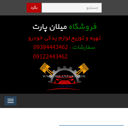
بگرد
فروشگاه
میلان پارت
تهیه و توزیع لوازم یدکی خودرو
سفارشات
: 09384443462
09122443462
Toggle
igation