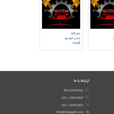
نام کالا:
:
مدل خودرو:
قیمت:
ارتباط با ما
09122443462
021-33951804
021-33951803
info@milanpart.com