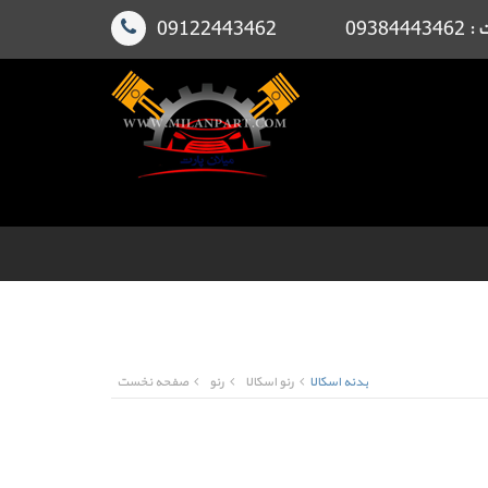
091224
بدنه اسکالا
رنو اسکالا
رنو
صفحه نخست