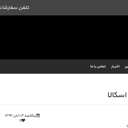
تلفن سفارشات : 09384443462 43462
یر
اخـبــار
تماس با ما
اسکالا
یکشنبه ۰۳ آبان ۱۳۹۴
0
ا