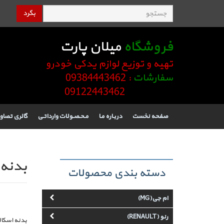
بگرد
فروشگاه
میلان پارت
تهیه و توزیع لوازم یدکی خودرو
سفارشات
: 09384443462
09122443462
صفحه نخست
دربـاره مـا
مـحـصـولات وارداتـی
گالری تصاو
بدنه 
دسته بندی محصولات
ام جی(MG)
رنو (RENAULT)
بدنه اسکال