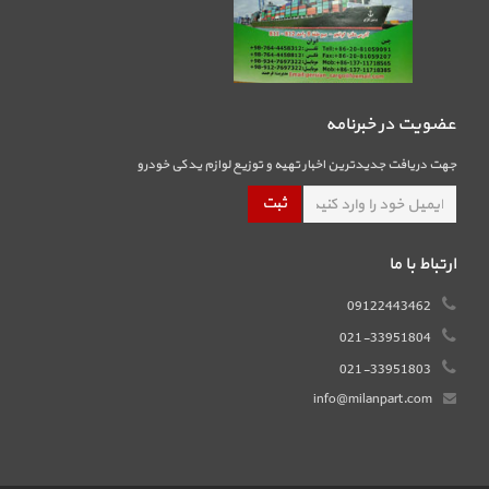
عضویت در خبرنامه
جهت دریافت جدیدترین اخبار تهیه و توزیع لوازم یدکی خودرو
ارتباط با ما
09122443462
021-33951804
021-33951803
info@milanpart.com