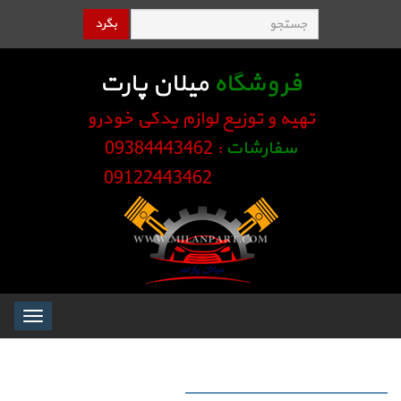
بگرد
فروشگاه
میلان پارت
تهیه و توزیع لوازم یدکی خودرو
سفارشات
: 09384443462
09122443462
Toggle
igation