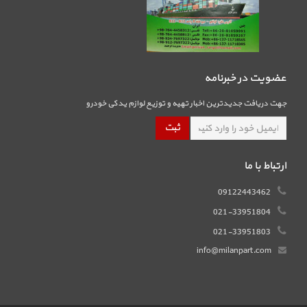
عضویت در خبرنامه
جهت دریافت جدیدترین اخبار تهیه و توزیع لوازم یدکی خودرو
ارتباط با ما
09122443462
021-33951804
021-33951803
info@milanpart.com