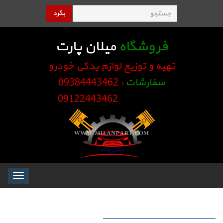
بگرد
فروشگاه
میلان پارت
تهیه و توزیع لوازم یدکی خودرو
سفارشات
: 09384443462
09122443462
Toggle
igation