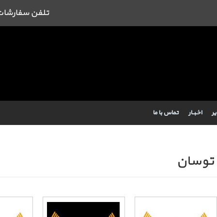
تلفن سفارشات : 09384443462 43462
یر
اخـبــار
تماس با ما
 توسان