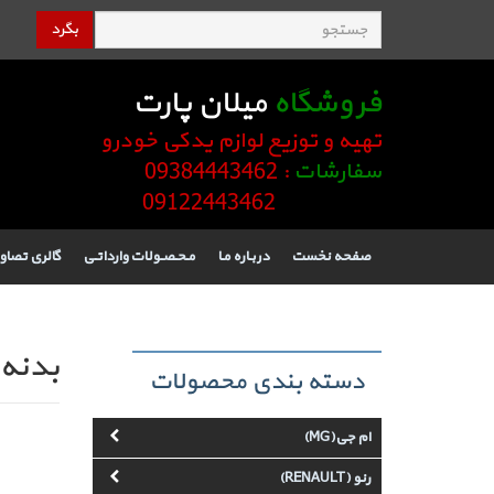
بگرد
فروشگاه
میلان پارت
تهیه و توزیع لوازم یدکی خودرو
سفارشات
: 09384443462
09122443462
صفحه نخست
دربـاره مـا
مـحـصـولات وارداتـی
گالری تصاو
بدنه
دسته بندی محصولات
ام جی(MG)
رنو (RENAULT)