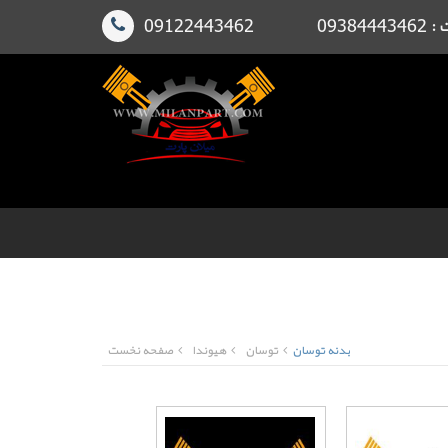
091224
بدنه توسان
توسان
هیوندا
صفحه نخست