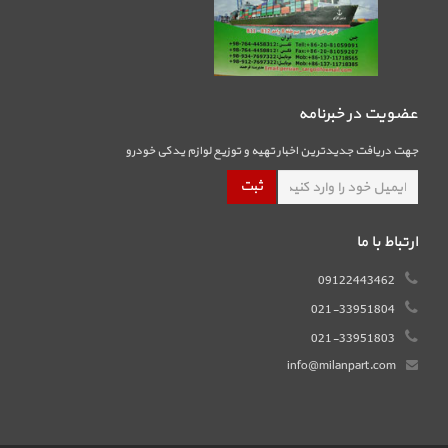
عضویت در خبرنامه
جهت دریافت جدیدترین اخبار تهیه و توزیع لوازم یدکی خودرو
ارتباط با ما
09122443462
021-33951804
021-33951803
info@milanpart.com