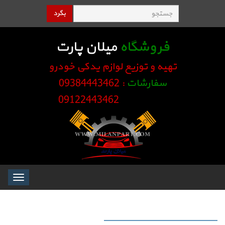
بگرد
فروشگاه
میلان پارت
تهیه و توزیع لوازم یدکی خودرو
سفارشات
: 09384443462
09122443462
Toggle
igation