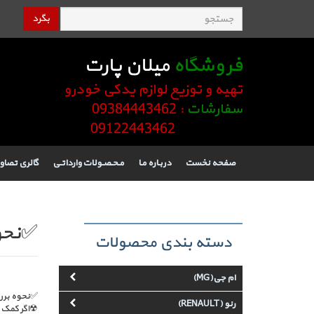
بگرد
فروشگاه
میلان پارت
تهیه و توزیع لوازم یدکی خودرو
سفارشات
: 09384443462
09122443462
صفحه نخست
دربـاره مـا
مـحـصـولات وارداتـی
گالری تصاو
✅نحوه
دسته بندی محصولات
ام جی(MG)
✅نحوه بررس
رنو (RENAULT)
☢اگر کمک ف