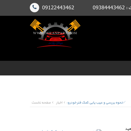
091224
✅نحوه بررسی و عیب یابی کمک فنر خودرو:
اخبار
صفحه نخست
هید