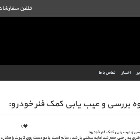
تلفن سفارشات : 09384443462 43462
یر
اخـبــار
تماس با ما
 بررسی و عیب یابی کمک فنر خودرو:
0
ی و عیب یابی کمک فنر خودرو:
نری به راحتی جمع شد امابه سختی باز شد ، سالم است.با دو دست روی کاپوت را فشار د