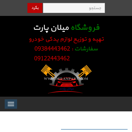
بگرد
فروشگاه
میلان پارت
تهیه و توزیع لوازم یدکی خودرو
سفارشات
: 09384443462
09122443462
Toggle
igation