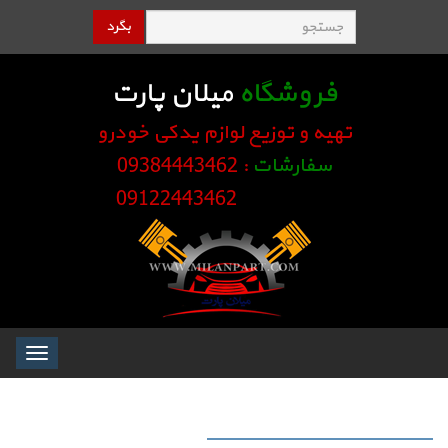
بگرد
فروشگاه
میلان پارت
تهیه و توزیع لوازم یدکی خودرو
سفارشات
: 09384443462
09122443462
Toggle
igation