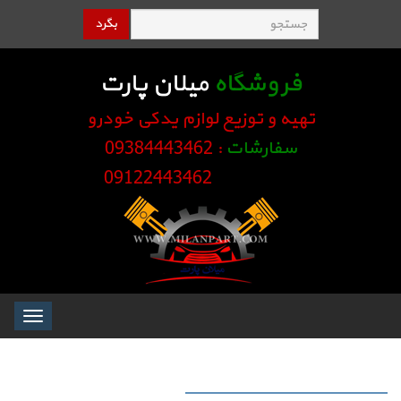
بگرد
فروشگاه
میلان پارت
تهیه و توزیع لوازم یدکی خودرو
سفارشات
: 09384443462
09122443462
Toggle
igation