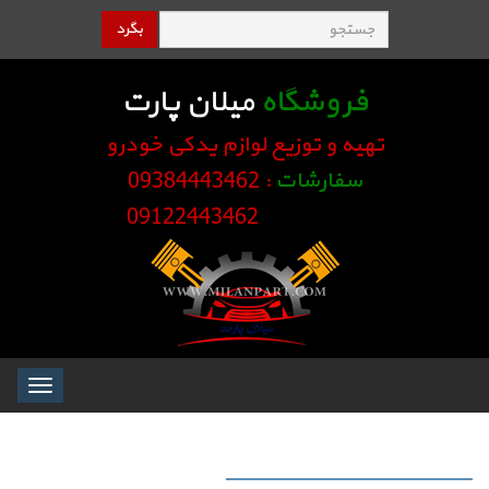
بگرد
فروشگاه
میلان پارت
تهیه و توزیع لوازم یدکی خودرو
سفارشات
: 09384443462
09122443462
Toggle
igation