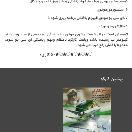
۵-سیستم ورودی هوا و منیفولد(نشتی هوا از هوزینگ دریچه گاز).
۶-سنسور دورموتور.
۷.ای سی یو موتور (ایپرام یافلش برنامه ریزی شود.)
۸-انژکتورها وغیره.
۹-ممکن است در اثر شست وشوی موتور ویا بارندگی به بعضی از سنسوها مانند
کیلومتر آب رسیده باشد وباعث کارکرد نامنظم وبهم ریختگی ای سی یو شود،
معمولا با فلش رفع عیب می شود.
/5 (0 رای)
پرشین کارگو