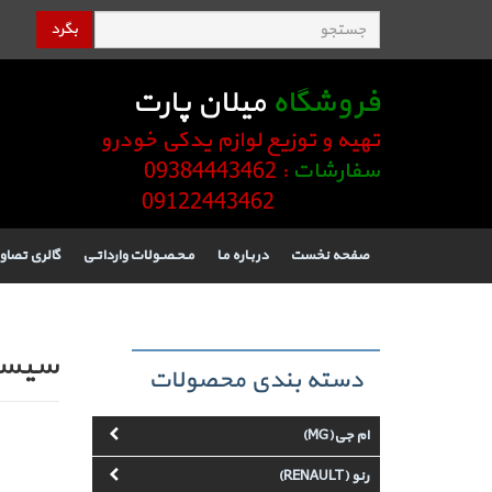
بگرد
فروشگاه
میلان پارت
تهیه و توزیع لوازم یدکی خودرو
سفارشات
: 09384443462
09122443462
صفحه نخست
دربـاره مـا
مـحـصـولات وارداتـی
گالری تصاو
سیستم
دسته بندی محصولات
ام جی(MG)
رنو (RENAULT)