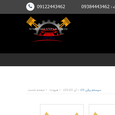
091224
سیستم برقی i20
آی 20(i20)
هیوندا
صفحه نخست