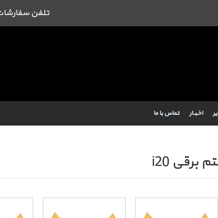
تلفن سفارشات : 09384443462 43462
یر
اخـبــار
تماس با ما
 برقی i20