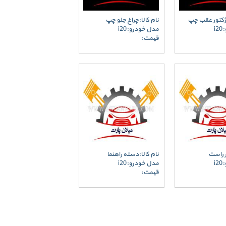
وژکتور عقب چپ
نام کالا:چراغ جلو چپ
i
مدل خودرو:i20
قیمت:
ر راست
نام کالا:دسته راهنما
i
مدل خودرو:i20
قیمت: